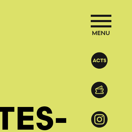
MENU
TES­