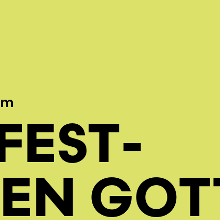
mm
FEST­
N GOT