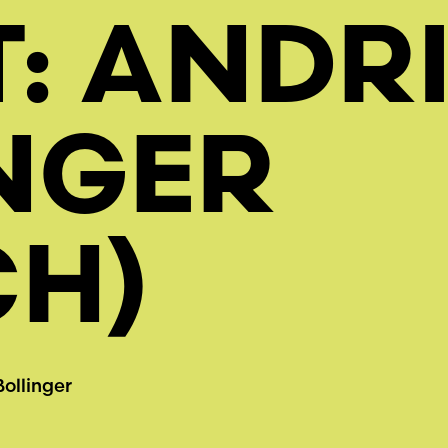
T: ANDR
NGER
CH)