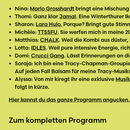
Nina:
Marlo Grosshardt
bringt eine Mischung
Thomi: Ganz klar
Jamal
. Eine Winterthurer Ik
Sharon:
Lara Hulo.
Porque? Bringt gute Stim
Michèle:
TTSSFU
. Sie werfen mich in meine 2
Matthias:
CHALK
. Weil die Kombi aus düster
Lotta:
IDLES
. Weil pure intensive Energie, ric
Domi:
Crucci Gang
. Lässt Erinnerungen an d
Soraja: Ich bin eine Tracy-Chapman-Groupie –
Auf jeden Fall Balsam für meine Tracy-Musiks
Alyssa: Von mir kiregt ihr eine exklusive
Musik
folgt in kürze.
Hier kannst du das ganze Programm angucken.
Zum kompletten Programm