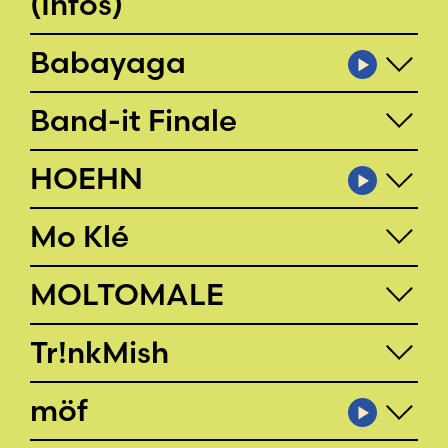
(Infos)
Babayaga
Band-it Finale
HOEHN
Mo Klé
MOLTOMALE
Tr!nkMish
möf