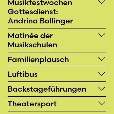
Musikfest­wochen
Gottes­dienst:
Andrina Bollinger
Matinée der
Musikschulen
Familienplausch
Luftibus
Backstageführungen
Theatersport